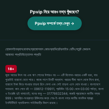
Ppvip নিয়ে আরও তথ্য খুঁজছেন?
Ppvip সম্পর্কে তথ্য দেখুন →
হোম
লগইন
অ্যাপ
বোনাস
প্রোমোশনাল কোড
অ্যাভিয়েটর
লাইভ বেটিং
পেমেন্ট মেথডস
আমানত পদ্ধতি
উত্তোলন পদ্ধতি
18+
জুয়া আয়ের উৎস নয় এবং ঋণ শোধের উপায়ও নয় — এটি বিনোদন-খরচের একটি ধরন, যার
পুরোটাই হারানো যেতে পারে। কাজে লাগে তিনটি অভ্যাস: খরচের সীমা আগে থেকে লিখে রাখা,
হারানো টাকা ফিরে পাওয়ার তাড়না চিনে ফেলা এবং সেই তাড়না এলে থেমে যাওয়া। বাংলাদেশে
সহায়তা: কান পেতে রই — 09612-119911, প্রতিদিন 15:00 থেকে 03:00 পর্যন্ত, বাংলা
ও ইংরেজি দুই ভাষাতেই; মনের বন্ধু — 01776632344; জরুরি প্রয়োজনে জাতীয় নম্বর
999। আসক্তি-সংক্রান্ত চিকিৎসার জন্য শের-ই-বাংলা নগরে জাতীয় মানসিক স্বাস্থ্য
ইনস্টিটিউটে অ্যাডিকশন সাইকিয়াট্রি বিভাগ রয়েছে।