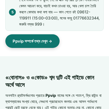
কেমন আচরণ করে, যাচাই কখন চাওয়া হয়, আর খেলা চাপ তৈরি
করলে কোথায় কথা বলা যায় — কান পেতে রই 09612-
119911 (15:00–03:00), মনের বন্ধু 01776632344,
জরুরি নম্বর 999।
Ppvip সম্পর্কে তথ্য দেখুন →
«বোনাস» ও «কোড» শব্দ দুটি এই গাইডে কোন
অর্থে আসে
অনলাইন প্ল্যাটফর্মগুলোর প্রচারে
Ppvip
নামের সঙ্গে যে শতাংশ, ফ্রি রাউন্ড বা
ক্যাশব্যাকের সংখ্যা ঘোরে, সেগুলো প্রচারভেদে বদলায় এবং আসল শর্তগুলো
প্রায়ই ছোট হরফে থেকে যায়। এই গাইড কোনো অফার দেয় না, কোনো কোড