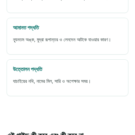
আমানত পদ্ধতি
ন্যূনতম অঙ্ক, মুদ্রা রূপান্তর ও লেনদেন আটকে যাওয়ার কারণ।
উত্তোলন পদ্ধতি
যাচাইয়ের নথি, নামের মিল, সারি ও অপেক্ষার সময়।