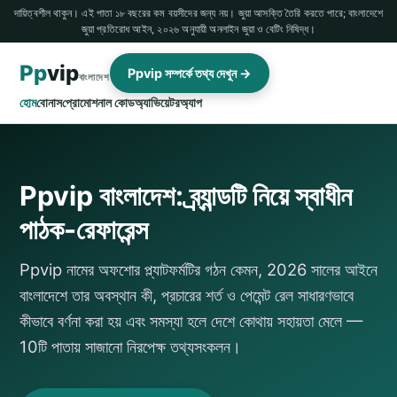
দায়িত্বশীল থাকুন। এই পাতা ১৮ বছরের কম বয়সীদের জন্য নয়। জুয়া আসক্তি তৈরি করতে পারে; বাংলাদেশে
জুয়া প্রতিরোধ আইন, ২০২৬ অনুযায়ী অনলাইন জুয়া ও বেটিং নিষিদ্ধ।
Pp
vip
Ppvip সম্পর্কে তথ্য দেখুন →
বাংলাদেশ
হোম
বোনাস
প্রোমোশনাল কোড
অ্যাভিয়েটর
অ্যাপ
Ppvip বাংলাদেশ: ব্র্যান্ডটি নিয়ে স্বাধীন
পাঠক-রেফারেন্স
Ppvip নামের অফশোর প্ল্যাটফর্মটির গঠন কেমন, 2026 সালের আইনে
বাংলাদেশে তার অবস্থান কী, প্রচারের শর্ত ও পেমেন্ট রেল সাধারণভাবে
কীভাবে বর্ণনা করা হয় এবং সমস্যা হলে দেশে কোথায় সহায়তা মেলে —
10টি পাতায় সাজানো নিরপেক্ষ তথ্যসংকলন।