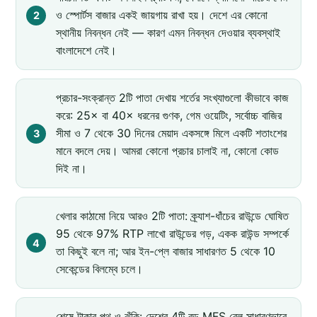
ও স্পোর্টস বাজার একই জায়গায় রাখা হয়। দেশে এর কোনো
স্থানীয় নিবন্ধন নেই — কারণ এমন নিবন্ধন দেওয়ার ব্যবস্থাই
বাংলাদেশে নেই।
প্রচার-সংক্রান্ত 2টি পাতা দেখায় শর্তের সংখ্যাগুলো কীভাবে কাজ
করে: 25× বা 40× ধরনের গুণক, গেম ওয়েটিং, সর্বোচ্চ বাজির
সীমা ও 7 থেকে 30 দিনের মেয়াদ একসঙ্গে মিলে একটি শতাংশের
মানে বদলে দেয়। আমরা কোনো প্রচার চালাই না, কোনো কোড
দিই না।
খেলার কাঠামো নিয়ে আরও 2টি পাতা: ক্র্যাশ-ধাঁচের রাউন্ডে ঘোষিত
95 থেকে 97% RTP লাখো রাউন্ডের গড়, একক রাউন্ড সম্পর্কে
তা কিছুই বলে না; আর ইন-প্লে বাজার সাধারণত 5 থেকে 10
সেকেন্ডের বিলম্বে চলে।
শেষে টাকার পথ ও ঝুঁকি: দেশের 4টি বড় MFS রেল সাধারণভাবে