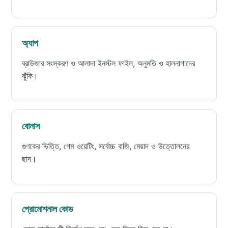
অ্যাপ
ব্রাউজার সংস্করণ ও আলাদা ইনস্টল ফাইল, অনুমতি ও হালনাগাদের
ঝুঁকি।
বোনাস
গুণকের ভিত্তি, গেম ওয়েটিং, সর্বোচ্চ বাজি, মেয়াদ ও উত্তোলনের
ছাদ।
প্রোমোশনাল কোড