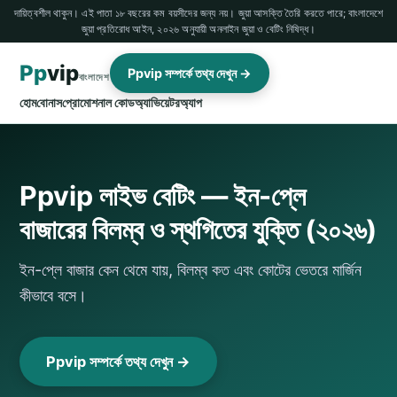
দায়িত্বশীল থাকুন। এই পাতা ১৮ বছরের কম বয়সীদের জন্য নয়। জুয়া আসক্তি তৈরি করতে পারে; বাংলাদেশে
জুয়া প্রতিরোধ আইন, ২০২৬ অনুযায়ী অনলাইন জুয়া ও বেটিং নিষিদ্ধ।
Pp
vip
Ppvip সম্পর্কে তথ্য দেখুন →
বাংলাদেশ
হোম
বোনাস
প্রোমোশনাল কোড
অ্যাভিয়েটর
অ্যাপ
Ppvip লাইভ বেটিং — ইন-প্লে
বাজারের বিলম্ব ও স্থগিতের যুক্তি (২০২৬)
ইন-প্লে বাজার কেন থেমে যায়, বিলম্ব কত এবং কোটের ভেতরে মার্জিন
কীভাবে বসে।
Ppvip সম্পর্কে তথ্য দেখুন →