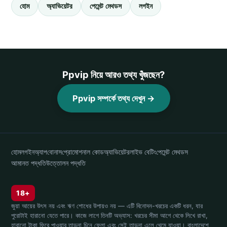
হোম
অ্যাভিয়েটর
পেমেন্ট মেথডস
লগইন
Ppvip নিয়ে আরও তথ্য খুঁজছেন?
Ppvip সম্পর্কে তথ্য দেখুন →
হোম
লগইন
অ্যাপ
বোনাস
প্রোমোশনাল কোড
অ্যাভিয়েটর
লাইভ বেটিং
পেমেন্ট মেথডস
আমানত পদ্ধতি
উত্তোলন পদ্ধতি
18+
জুয়া আয়ের উৎস নয় এবং ঋণ শোধের উপায়ও নয় — এটি বিনোদন-খরচের একটি ধরন, যার
পুরোটাই হারানো যেতে পারে। কাজে লাগে তিনটি অভ্যাস: খরচের সীমা আগে থেকে লিখে রাখা,
হারানো টাকা ফিরে পাওয়ার তাড়না চিনে ফেলা এবং সেই তাড়না এলে থেমে যাওয়া। বাংলাদেশে